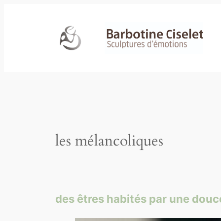
Aller
au
contenu
les mélancoliques
des êtres habités par une douc